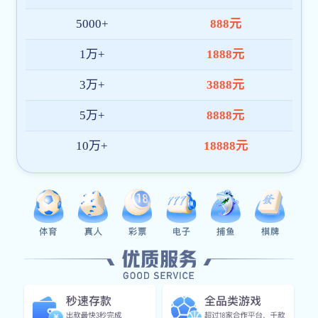
1、队友的意外反应
在得知姆巴佩将缺席与巴萨的关键赛事时，许多队友
表示感到意外。作为球队的重要进攻力量，姆巴佩本
是这场比赛中不可或缺的一员。他有着出色的速度和
技术，是对方防线的一大威胁。因此，当消息传来
时，不少队员都表现出了失望和困惑。
一些队友虽然表示理解，但仍然认为这是一个非常关
键的时刻，更应该全力以赴去争取胜利。特别是在面
对强敌如巴萨这样的情况下，球队需要每一个可以上
场作战的人共同努力。然而，姆巴佩选择退赛显然让
大家在心理上产生了一定的不安。
从团队协作角度来看，姆巴佩是一个能够带动全队士