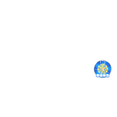
参加比赛。因此，在面临潜在伤病风险时，保留实力
显得尤为重要。
此外，考虑到俱乐部与国家队之间复杂关系，姆巴佩
此举也是一种对自身职业生涯负责的体现。他并不是
只为俱乐部效力，还要为国家争光，所以他必须优先
考虑自己的健康，以确保能在世界杯上发挥出色。
3、媒体与球迷热议
面对这一突发事件，各大体育媒体纷纷对此进行了报
道和评论。有些人持支持态度，他们认为姆巴佩做出
的决定非常明智，因为轻伤可能演变成重伤，而这将
对他的整个职业生涯造成重大影响。
然而，也有不少媒体对此表示质疑，他们认为作为明
星球员，应当展现出更强烈的竞争精神。不少评论指