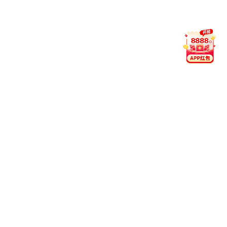
合和适应。
另一方面，如果穆帕贝能够通过这次休息恢复到最佳
状态，那么他将在世界杯期间展现极佳表现，这也会
弥补他目前缺席所带来的遗憾。因此，从长远来看，
目前出现的问题或许只是暂时性的，一切都有可能随
着时间的发展而改善。
总之，无论怎样，这都是一个需要不断调整与重新审
视的问题。球队需紧密团结，共同克服困难，以迎接
即将到来的挑战。同时，也希望所有运动员能合理安
排自己的身体健康，以便于长期发展与成功。
总结：
综上所述，姆巴佩因伤缺席与巴萨的重要比赛再一次