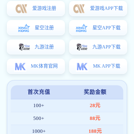
姆巴佩缺席对阵巴萨令队友感到意外世界
杯前不愿冒险的决定引发热议
近期，姆巴佩因伤缺席与巴萨的比赛，这一决定令队
友们感到意外，同时也引发了热议。作为球队的核心
球员，姆巴佩的缺席不仅影响了比赛结果，也让人们
对他在世界杯前不愿冒险的态度产生疑问。本文将从
四个方面阐述这一事件，包括队友的反应、姆巴佩的
选择背景、媒体和球迷的讨论以及对未来比赛的影
响。通过这些分析，我们将更深入地理解姆巴佩缺阵
背后的原因及其所带来的广泛影响。