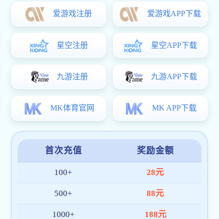
平台稳定流畅
借助全球多节点部署与智能调度机制，爱游
戏平台官网首页 实现高并发条件下依然保持
流畅体验。热门赛事期间依旧顺畅无阻，保
障您不错过任何精彩瞬间。
多元活动回馈
平台定期推出签到抽奖、赛事参与奖励、节
日礼包等多样化用户激励，提升参与感与平
台活跃度，打造更有温度的服务体系。