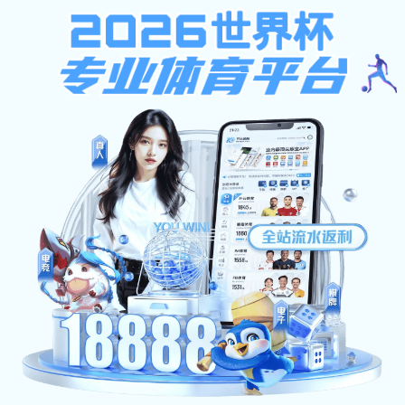
注册入口
爱游戏平台官网首页