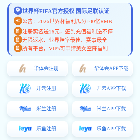
—— 比赛数据从这里开
始
覆盖实时赛事、专业数据、高清视频，
爱游戏平
台官网首页APP
与网页版为您提供便捷的体育服
务。
APP下载
网页版入口
为什么选择 爱游戏平台官网首页？
用心服务 · 细节决定体验