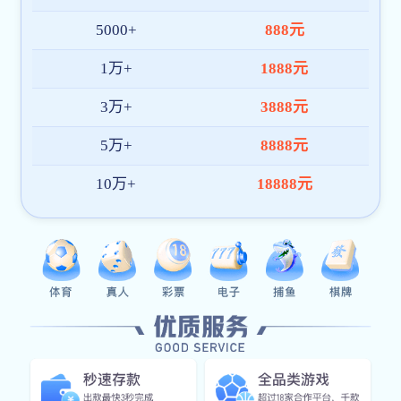
全年无休客服
爱游戏平台官网首页 配备专业客服团队，全
年 365 天 × 24 小时不间断在线，响应高
效，快速协助解决访问、账号、数据使用等
问题，服务可靠，沟通顺畅。
隐私与数据保护
采用多重加密策略与权限控制机制，全方位
保障用户信息与数据交互安全。爱游戏平台
官网首页 始终坚持以用户隐私为首要原则，
守护每一次访问。
高效系统响应