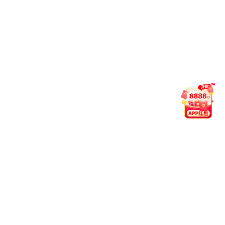
科曼在谈及年轻球员培养时明确表示，这是俱乐部未
来发展的重心之一。他深知，在现代足球中，仅仅依
靠几名明星球员已难以保证持续竞争力，因此必须加
大对青训系统的投入，让更多优秀人才涌现出来。
同时，他强调，成功不是一蹴而就，需要时间去打磨
与培养。因此，对于每一位初出茅庐的小将而言，都
应该给予耐心与支持，让他们在实际比赛中逐渐找到
节奏，实现自我价值。此外，加强与老将之间的沟
通，可以帮助年轻人更快融入团队文化，从而提高整
体水平。
最终，通过系统化的人才培养机制，不仅可以使得俱
乐部获得更多优质资源，同时也能为国家队输送更多
可用之材。这种良性的循环，将为足球事业的发展带