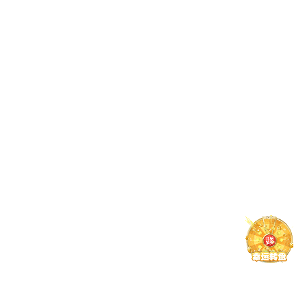
没有德容这样的核心引导时，新加入或年轻的小将们
被赋予了更重要的位置，他们必须抓住机会展现潜
力。科曼相信，只要这些年轻人能够适应新的位置和
角色，就能为球队注入新的活力。
再者，从长远来看，此次调整也可能成为巴萨重新审
视自身阵型的一次契机。在面对不同对手时，根据各
自特点灵活变换战术，将有助于球队提升整体竞争
力。通过这种方式，即使失去了一位关键人物，但也
能探索出新的可能性，从而增强团队凝聚力与抗压能
力。
3、西蒙斯未来展望
对于西蒙斯这位年轻天才，科曼展现出了极大的信
任。他认为，对于这样一位具备无限潜力的小将来