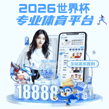
注册入口
爱游戏平台官网首页